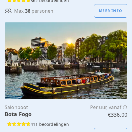
362 beoordelingen
Max
36
personen
MEER INFO
Salonboot
Per uur, vanaf
Bota Fogo
€336,00
411 beoordelingen