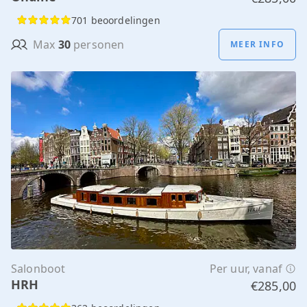
701 beoordelingen
Max
30
personen
MEER INFO
Salonboot
Per uur, vanaf
HRH
€285,00