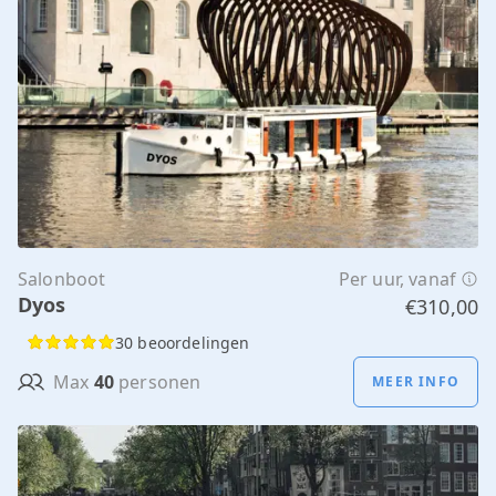
Salonboot
Per uur, vanaf
Dyos
€310,00
30 beoordelingen
Max
40
personen
MEER INFO