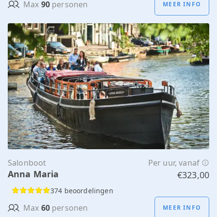
Max
90
personen
MEER INFO
Salonboot
Per uur, vanaf
Anna Maria
€323,00
374 beoordelingen
Max
60
personen
MEER INFO