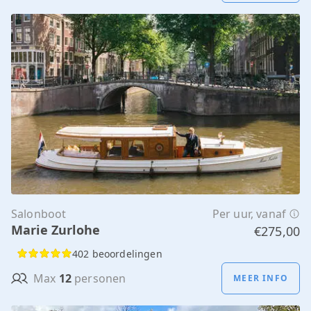
Salonboot
Per uur, vanaf
Marie Zurlohe
€275,00
402 beoordelingen
Max
12
personen
MEER INFO