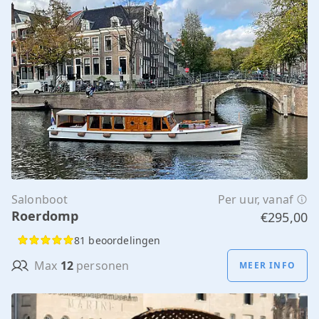
Salonboot
Per uur, vanaf
Roerdomp
€295,00
81 beoordelingen
Max
12
personen
MEER INFO