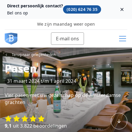
Direct persoonlijk contact?
(020) 624 76 35
Dism
Bel ons op
We zijn maandag weer open
E-mail ons
Terug naar gelegenheden
Pasen
31 maart 2024
t/m
1 april 2024
Vier pasen met uw gezelschap op de Amsterdamse
grachten
9,1
uit 3.822 beoordelingen