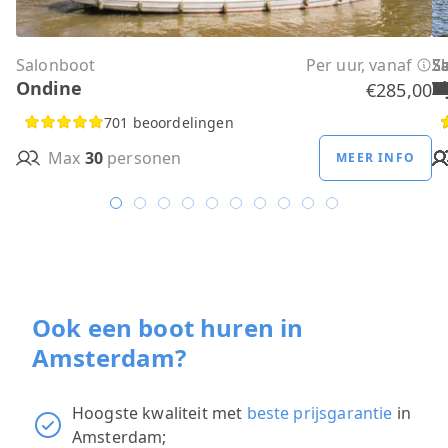
Salonboot
Per uur, vanaf
S
S
S
S
S
S
S
S
S
Ze
S
Ondine
H
B
A
M
R
D
W
H
H
T
H
€285,00
701 beoordelingen
Max
30
personen
MEER INFO
Ook een boot huren in
Amsterdam?
Hoogste kwaliteit met
beste prijsgarantie
in
Amsterdam;