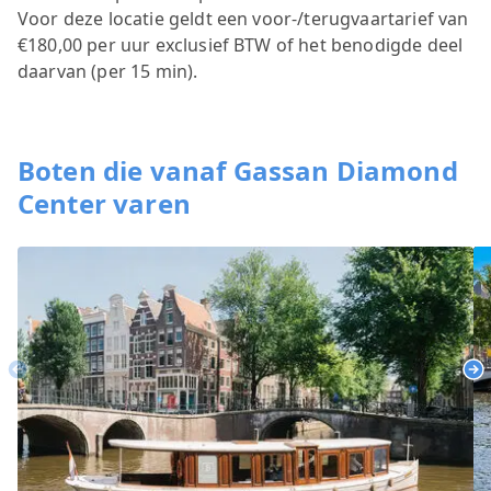
Voor deze locatie geldt een voor-/terugvaartarief van
€180,00 per uur exclusief BTW of het benodigde deel
daarvan (per 15 min).
Boten die vanaf Gassan Diamond
Center varen
Previous
Ne