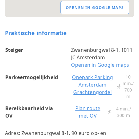
OPENEN IN GOOGLE MAPS
Praktische informatie
Steiger
Zwanenburgwal 8-1, 1011
JC Amsterdam
Openen in Google maps
Parkeermogelijkheid
Onepark Parking
10
min./
Amsterdam
700
Grachtengordel
m
Bereikbaarheid via
Plan route
4 min./
OV
met OV
300 m
Adres: Zwanenburgwal 8-1. 90 euro op- en