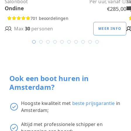
Salonboot
Per uur, vanaf
S
S
S
S
S
S
S
S
S
Ze
S
Ondine
H
B
A
M
R
D
W
H
H
T
H
€285,00
701 beoordelingen
Max
30
personen
MEER INFO
Ook een boot huren in
Amsterdam?
Hoogste kwaliteit met
beste prijsgarantie
in
Amsterdam;
Altijd met professionele schipper en