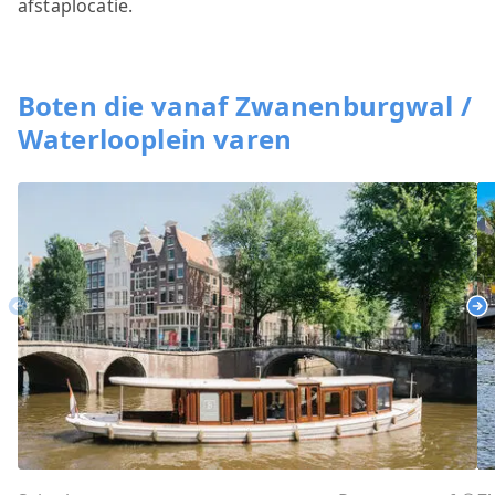
afstaplocatie.
Boten die vanaf Zwanenburgwal /
Waterlooplein varen
Previous
Ne