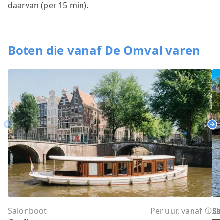
daarvan (per 15 min).
Boten die vanaf De Omval varen
Previous
Ne
Salonboot
Per uur, vanaf
S
S
S
S
S
S
S
S
S
Ze
S