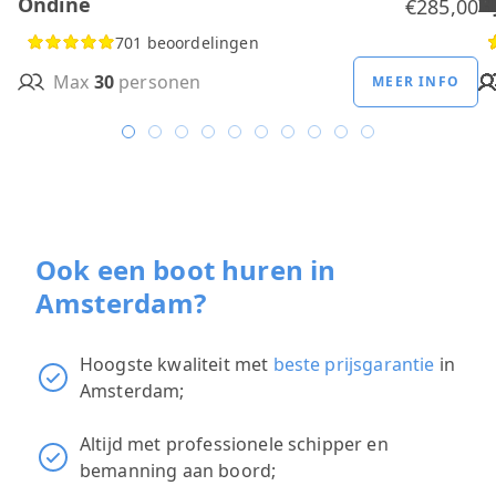
Ondine
H
B
A
M
R
D
W
H
H
T
H
€285,00
701 beoordelingen
Max
30
personen
MEER INFO
Ook een boot huren in
Amsterdam?
Hoogste kwaliteit met
beste prijsgarantie
in
Amsterdam;
Altijd met professionele schipper en
bemanning aan boord;