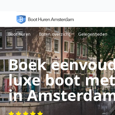
Boot huren
Boten overzicht
Gelegenheden
Boek eenvoud
luxe boot met
in Amsterda