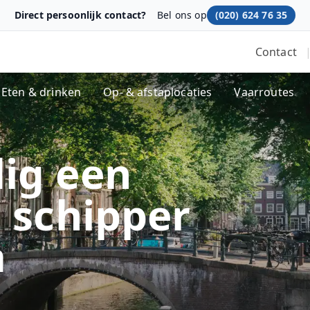
Direct persoonlijk contact?
Bel ons op
(020) 624 76 35
Contact
Eten & drinken
Op- & afstaplocaties
Vaarroutes
ig een
 schipper
m