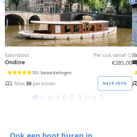
Previous
Ne
Salonboot
Per uur, vanaf
S
S
S
S
S
S
S
S
S
Ze
S
Ondine
H
B
A
M
R
D
W
H
H
T
H
€285,00
701 beoordelingen
Max
30
personen
MEER INFO
Ook een boot huren in