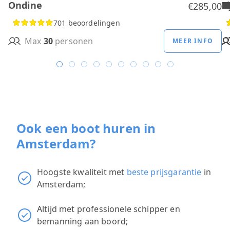
Ondine
H
B
A
M
R
D
W
H
H
T
H
€285,00
701 beoordelingen
Max
30
personen
MEER INFO
Ook een boot huren in
Amsterdam?
Hoogste kwaliteit met
beste prijsgarantie
in
Amsterdam;
Altijd met professionele schipper en
bemanning aan boord;