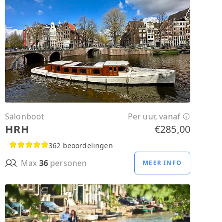
Salonboot
Per uur, vanaf
HRH
€285,00
362 beoordelingen
Max
36
personen
MEER INFO