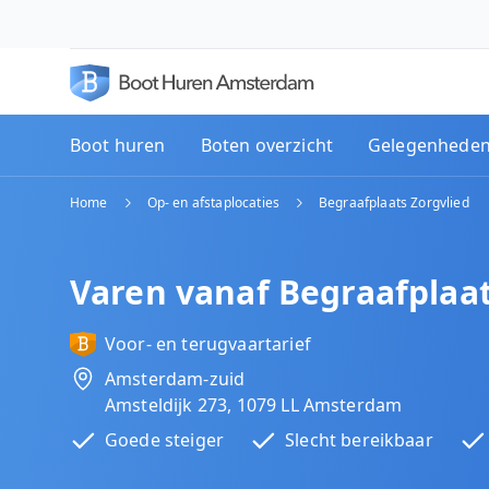
Boot huren
Boten overzicht
Gelegenhede
Home
Op- en afstaplocaties
Begraafplaats Zorgvlied
Varen vanaf Begraafplaat
Voor- en terugvaartarief
Amsterdam-zuid
Amsteldijk 273, 1079 LL Amsterdam
Goede steiger
Slecht bereikbaar