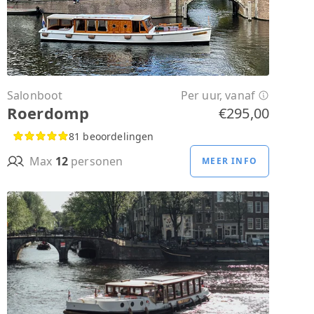
Salonboot
Per uur, vanaf
Roerdomp
€295,00
81 beoordelingen
Max
12
personen
MEER INFO