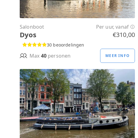
Salonboot
Per uur, vanaf
Dyos
€310,00
30 beoordelingen
Max
40
personen
MEER INFO