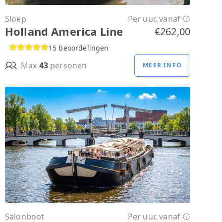
Sloep
Per uur, vanaf
Holland America Line
€262,00
15 beoordelingen
Max
43
personen
MEER INFO
Salonboot
Per uur, vanaf