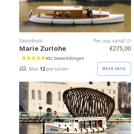
Salonboot
Per uur, vanaf
Marie Zurlohe
€275,00
402 beoordelingen
Max
12
personen
MEER INFO