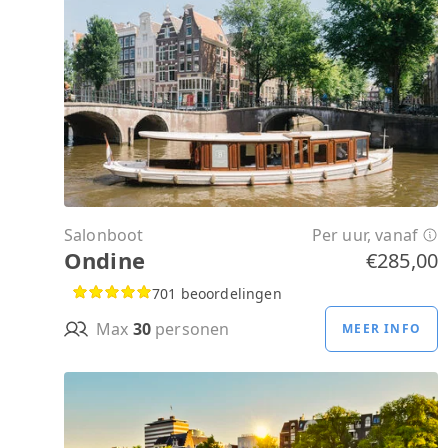
Salonboot
Per uur, vanaf
Ondine
€285,00
701 beoordelingen
Max
30
personen
MEER INFO