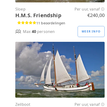
Sloep
Per uur, vanaf
H.M.S. Friendship
€240,00
11 beoordelingen
Max
40
personen
MEER INFO
Zeilboot
Per uur, vanaf