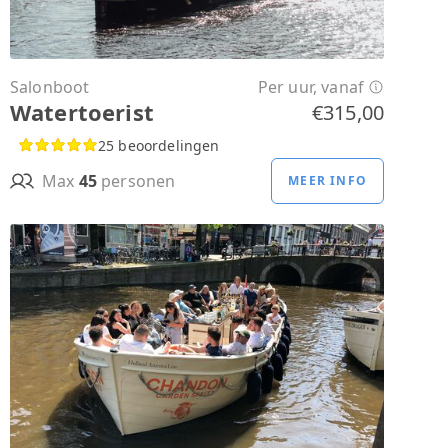
Salonboot
Per uur, vanaf
Watertoerist
€315,00
25 beoordelingen
Max
45
personen
MEER INFO