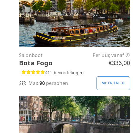
Salonboot
Per uur, vanaf
Bota Fogo
€336,00
411 beoordelingen
Max
90
personen
MEER INFO