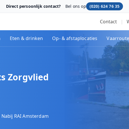
Direct persoonlijk contact?
Bel ons op
(020) 624 76 35
Contact
|
n
Eten & drinken
Op- & afstaplocaties
Vaarrout
s Zorgvlied
Nabij RAI Amsterdam