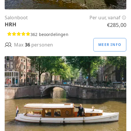
Salonboot
Per uur, vanaf
HRH
€285,00
362 beoordelingen
Max
36
personen
MEER INFO