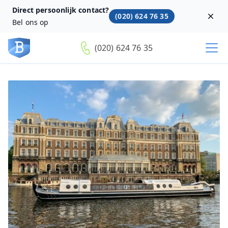
Direct persoonlijk contact?
(020) 624 76 35
Dism
Bel ons op
(020) 624 76 35