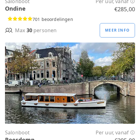
Salonboot
Per uur, vanaf
Ondine
€285,00
701 beoordelingen
Max
30
personen
MEER INFO
Salonboot
Per uur, vanaf
Roerdomp