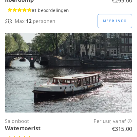
€295,00
81 beoordelingen
Max
12
personen
MEER INFO
Salonboot
Per uur, vanaf
Watertoerist
€315,00