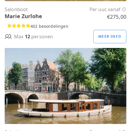
Salonboot
Per uur, vanaf
Marie Zurlohe
€275,00
402 beoordelingen
Max
12
personen
MEER INFO