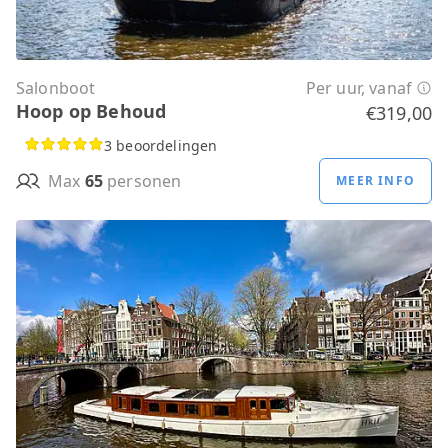
Salonboot
Per uur, vanaf
Hoop op Behoud
€319,00
3 beoordelingen
Max
65
personen
MEER INFO