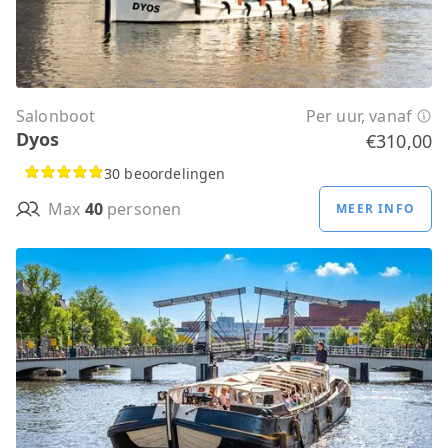
Salonboot
Per uur, vanaf
Dyos
€310,00
30 beoordelingen
Max
40
personen
MEER INFO