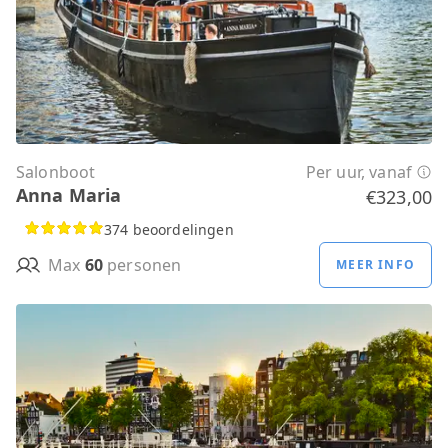
Salonboot
Per uur, vanaf
Anna Maria
€323,00
374 beoordelingen
Max
60
personen
MEER INFO