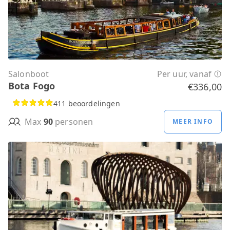
Salonboot
Per uur, vanaf
Bota Fogo
€336,00
411 beoordelingen
Max
90
personen
MEER INFO