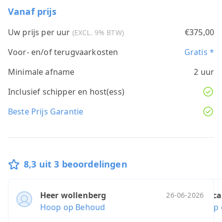
Vanaf prijs
Uw prijs per uur
€375,00
(EXCL. 9% BTW)
Voor- en/of terugvaarkosten
Gratis *
Minimale afname
2 uur
Inclusief schipper en host(ess)
Beste Prijs Garantie
8,3 uit 3 beoordelingen
Heer wollenberg
Mr. ca
26-06-2026
Hoop op Behoud
Hoop 