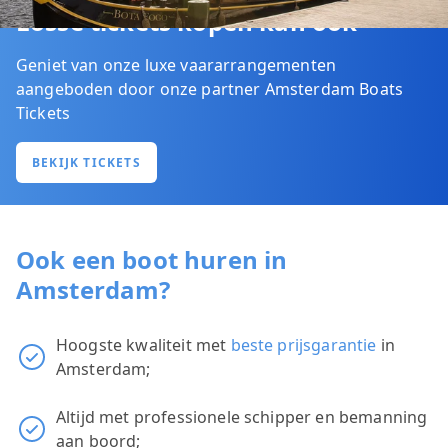
Losse tickets kopen kan ook
Geniet van onze luxe vaararrangementen
aangeboden door onze partner Amsterdam Boats
Tickets
BEKIJK TICKETS
Ook een boot huren in
Amsterdam?
Hoogste kwaliteit met
beste prijsgarantie
in
Amsterdam;
Altijd met professionele schipper en bemanning
aan boord;