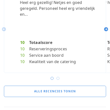
Heel erg gezellig! Netjes en goed
Very h
geregeld. Personeel heel erg vriendelijk
en...
Previous
Ne
10
Totaalscore
10
T
10
Reserveringsproces
10
R
10
Service aan boord
10
S
10
Kwaliteit van de catering
10
K
ALLE RECENCIES TONEN