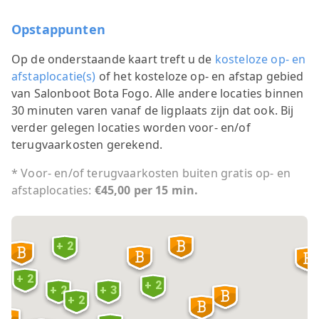
Opstappunten
Op de onderstaande kaart treft u de
kosteloze op- en
afstaplocatie(s)
of het kosteloze op- en afstap gebied
van Salonboot Bota Fogo. Alle andere locaties binnen
30 minuten varen vanaf de ligplaats zijn dat ook. Bij
verder gelegen locaties worden voor- en/of
terugvaarkosten gerekend.
* Voor- en/of terugvaarkosten buiten gratis op- en
afstaplocaties:
€45,00 per 15 min.
+ 2
+ 2
+ 2
+ 2
+ 3
+ 2
6