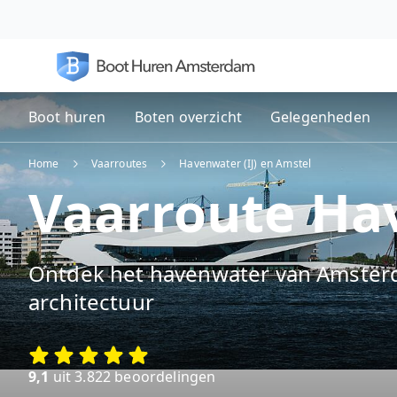
Boot huren
Boten overzicht
Gelegenheden
Home
Vaarroutes
Havenwater (IJ) en Amstel
Vaarroute Hav
Ontdek het havenwater van Amster
architectuur
9,1
uit 3.822 beoordelingen