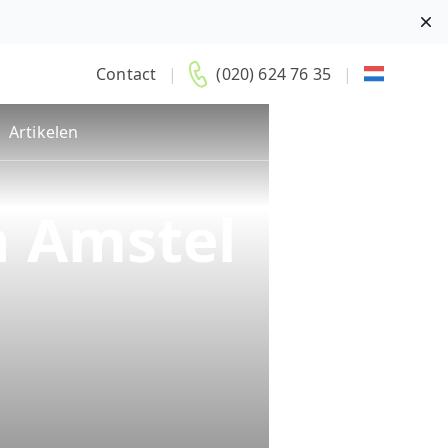
Di
Contact
|
(020) 624 76 35
|
Artikelen
n Amstel