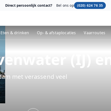
Direct persoonlijk contact?
Bel ons op
(020) 624 76 35
Eten & drinken
Op- & afstaplocaties
Vaarroutes
enwater (IJ) e
dam met verassend veel