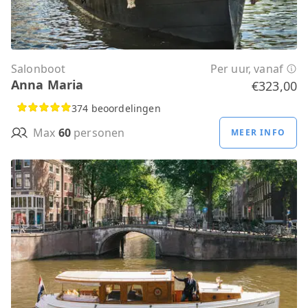
Salonboot
Per uur, vanaf
Anna Maria
€323,00
374 beoordelingen
Max
60
personen
MEER INFO