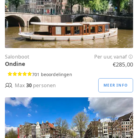
Salonboot
Per uur, vanaf
Ondine
€285,00
701 beoordelingen
Max
30
personen
MEER INFO