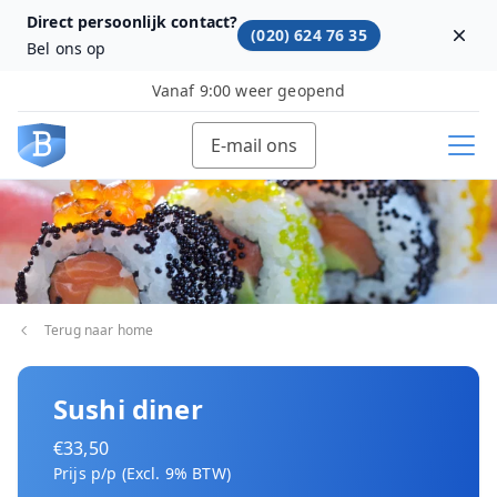
Direct persoonlijk contact?
(020) 624 76 35
Dism
Bel ons op
Vanaf 9:00 weer geopend
E-mail ons
Terug naar home
Sushi diner
€33,50
Prijs p/p (Excl. 9% BTW)