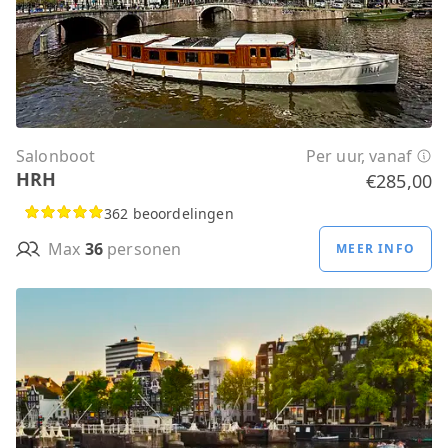
Salonboot
Per uur, vanaf
HRH
€285,00
362 beoordelingen
Max
36
personen
MEER INFO