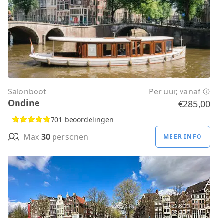
Salonboot
Per uur, vanaf
Ondine
€285,00
701 beoordelingen
Max
30
personen
MEER INFO