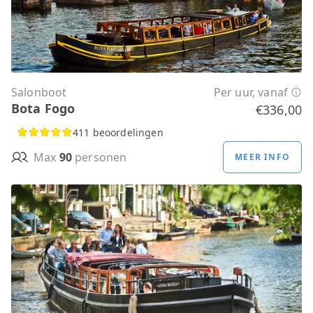
Salonboot
Per uur, vanaf
Bota Fogo
€336,00
411 beoordelingen
Max
90
personen
MEER INFO