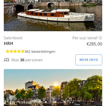
Salonboot
Per uur, vanaf
HRH
€285,00
362 beoordelingen
Max
36
personen
MEER INFO