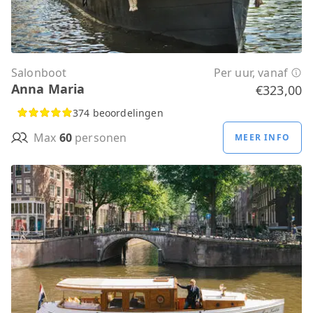
Salonboot
Per uur, vanaf
Anna Maria
€323,00
374 beoordelingen
Max
60
personen
MEER INFO