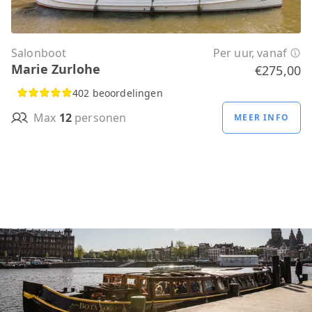
Salonboot
Per uur, vanaf
Marie Zurlohe
€275,00
402 beoordelingen
Max
12
personen
MEER INFO
Losse tickets kopen kan ook